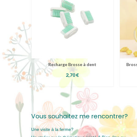
Recharge Brosse à dent
Bross
2,70
€
AJOUTER AU PANIER
Vous souhaitez me rencontrer?
Une visite à la ferme?