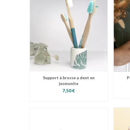
Support à brosse a dent en
P
jesmonite
7,50
€
AJOUTER AU PANIER