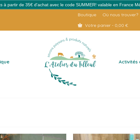
erts à partir de 35€ d'achat avec le code SUMMER! valable en France Mé
Boutique
Où nous trouver?
Votre panier
-
0,00
€
ique
Activités