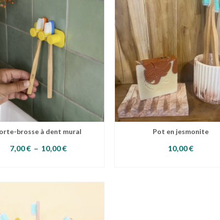
orte-brosse à dent mural
Pot en jesmonite
Plage
7,00
€
–
10,00
€
10,00
€
de
CHOIX DES OPTIONS
AJOUTER AU PANIER
prix :
Ce
7,00 €
produit
à
a
10,00 €
plusieurs
variations.
Les
options