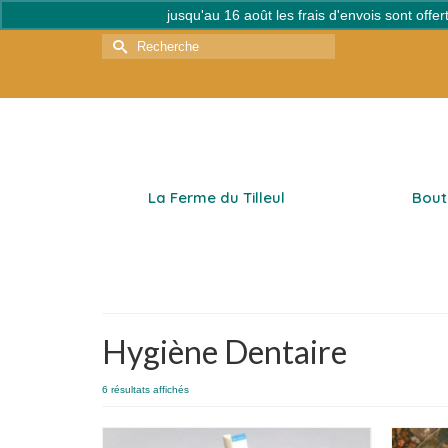
jusqu'au 16 août les frais d'envois sont off
Rechercher :
La Ferme du Tilleul
Bout
Hygiène Dentaire
Trié
6 résultats affichés
par
popularité