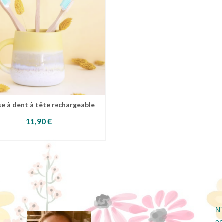
peuvent
être
choisies
sur
la
page
du
produit
e à dent à tête rechargeable
11,90
€
AJOUTER AU PANIER
N’