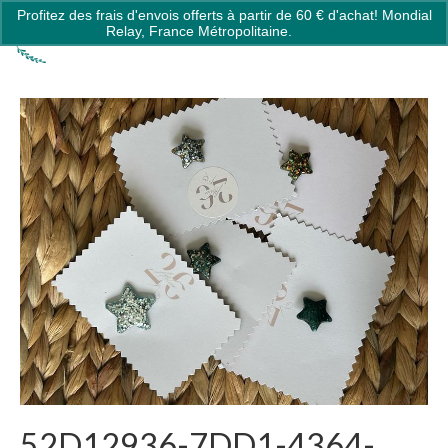
Profitez des frais d'envois offerts à partir de 60 € d'achat! Mondial
0
Relay, France Métropolitaine.
Ignorer
52D12936-7DD1-4364-