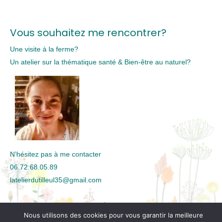
Vous souhaitez me rencontrer?
Une visite à la ferme?
Un atelier sur la thématique santé & Bien-être au naturel?
N’hésitez pas à me contacter
06.72.68.05.89
latelierdutilleul35@gmail.com
Contact
Plan de site
Mentions légales
Nous utilisons des cookies pour vous garantir la meilleure
Conditions Générales de Vente (CGV)
Politique de confidentialité