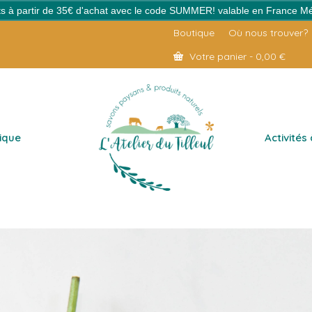
erts à partir de 35€ d'achat avec le code SUMMER! valable en France Mé
Boutique
Où nous trouver?
Votre panier
-
0,00
€
ique
Activités