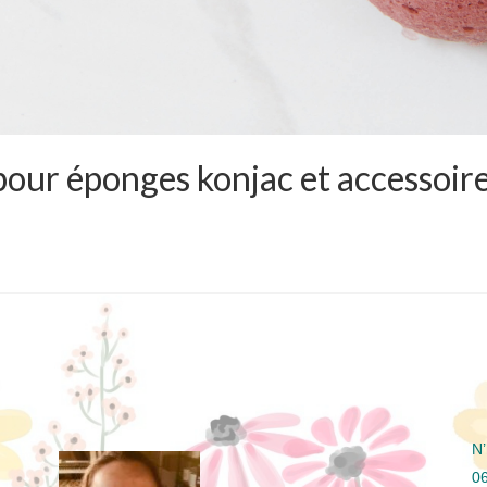
our éponges konjac et accessoires
N’
06