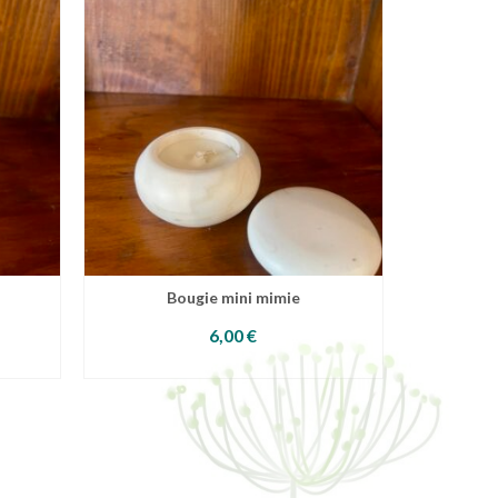
Bougie mini mimie
6,00
€
CHOIX DES OPTIONS
Ce
produit
a
plusieurs
variations.
Les
options