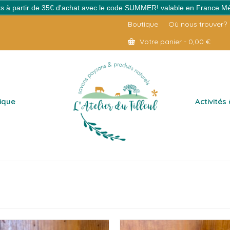
erts à partir de 35€ d'achat avec le code SUMMER! valable en France Mé
Boutique
Où nous trouver?
Votre panier
-
0,00
€
ique
Activités