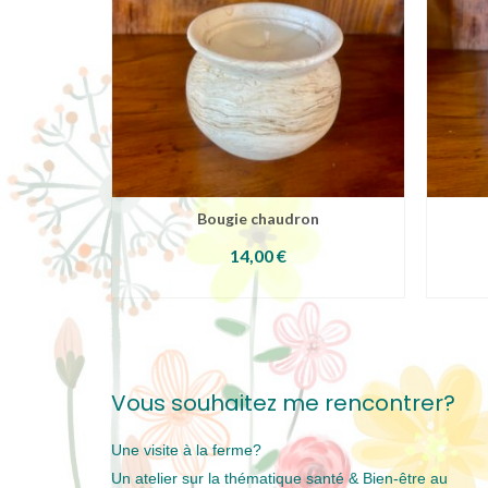
peuvent
être
choisies
sur
la
page
du
produit
Bougie chaudron
14,00
€
CHOIX DES OPTIONS
Ce
produit
a
plusieurs
variations.
Les
Vous souhaitez me rencontrer?
options
peuvent
être
Une visite à la ferme?
choisies
Un atelier sur la thématique santé & Bien-être au
sur