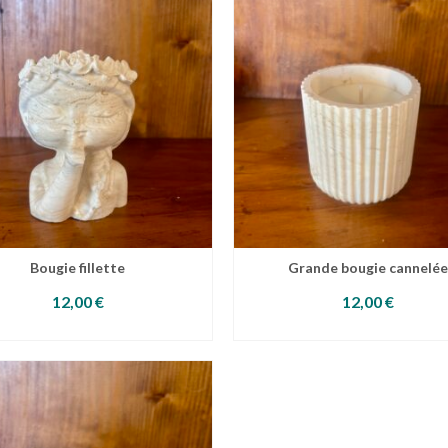
Bougie fillette
Grande bougie cannelée
12,00
€
12,00
€
CHOIX DES OPTIONS
LIRE LA SUITE
Ce
produit
a
plusieurs
variations.
Les
options