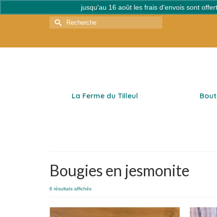
jusqu'au 16 août les frais d'envois sont off
Rechercher :
La Ferme du Tilleul
Bout
Bougies en jesmonite
Trié
6 résultats affichés
par
popularité