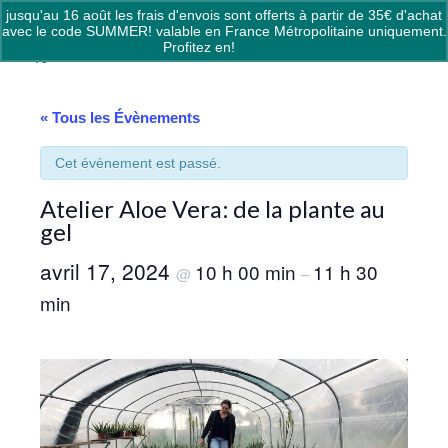
jusqu'au 16 août les frais d'envois sont offerts à partir de 35€ d'achat
0
avec le code SUMMER! valable en France Métropolitaine uniquement.
Profitez en!
Ignorer
« Tous les Évènements
Cet évènement est passé.
Atelier Aloe Vera: de la plante au
gel
avril 17, 2024
10 h 00 min
11 h 30
@
–
min