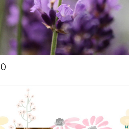
20
N’