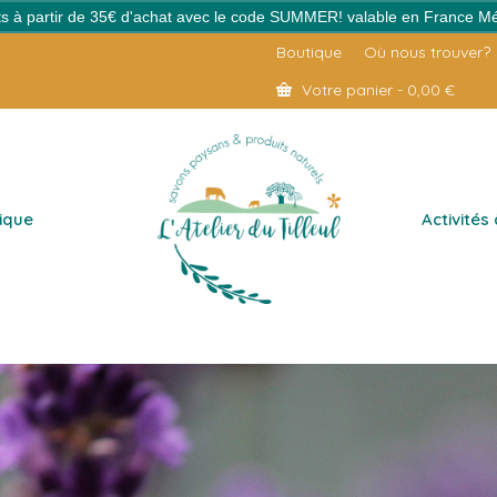
erts à partir de 35€ d'achat avec le code SUMMER! valable en France Mé
Boutique
Où nous trouver?
Votre panier
-
0,00
€
ique
Activités