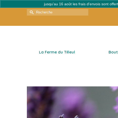
jusqu'au 16 août les frais d'envois sont off
Rechercher :
La Ferme du Tilleul
Bout