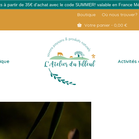
erts à partir de 35€ d'achat avec le code SUMMER! valable en France Mé
Boutique
Où nous trouver?
Votre panier
-
0,00
€
ique
Activités