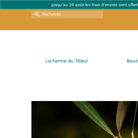
jusqu'au 16 août les frais d'envois sont off
Rechercher :
La Ferme du Tilleul
Bout