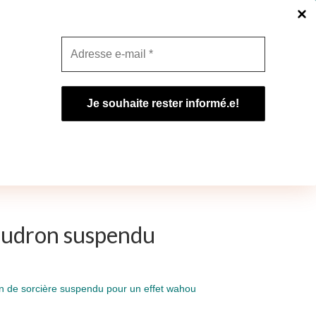
tropolitaine uniquement. Profitez en!
Ignorer
Promos du moment
 à la ferme
Gîte à la ferme
audron suspendu
n de sorcière suspendu pour un effet wahou