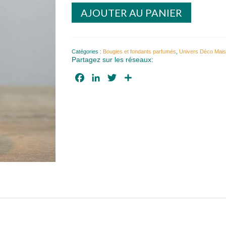
quantité
AJOUTER AU PANIER
de
Brûleur
à
fondant
Chaudron
Catégories :
Bougies et fondants parfumés
,
Univers Déco Mai
suspendu
Partagez sur les réseaux:
Facebook
LinkedIn
Twitter
Partager