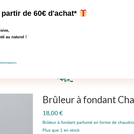
erts à partir de 35€ d'achat avec le code SUMMER! valable en France Mé
 partir de 60€ d'achat*
Boutique
Où nous trouver?
Votre panier
-
0,00
€
sive,
té au naturel !
ique
Activités
informations.
Brûleur à fondant Ch
18,00
€
Brûleur à fondant parfumé en forme de chaudro
Plus que 1 en stock