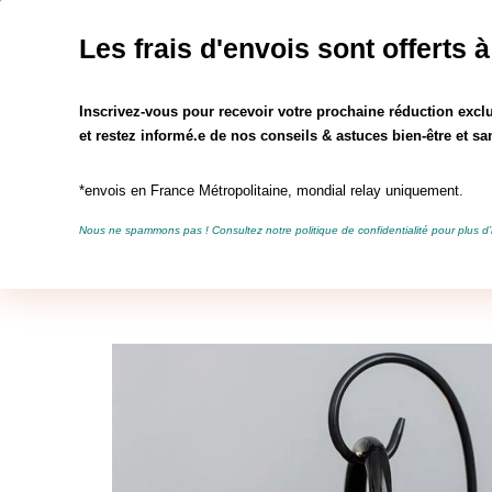
jusqu'au 16 août les frais d'envois sont off
Les frais d'envois sont offerts à
Rechercher :
Inscrivez-vous pour recevoir votre prochaine réduction exclu
et restez informé.e de nos conseils & astuces bien-être et san
*envois en France Métropolitaine, mondial relay uniquement.
La Ferme du Tilleul
Bout
Nous ne spammons pas ! Consultez notre
politique de confidentialité
pour plus d’