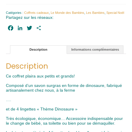
Dino
Catégories :
Coffrets cadeaux
,
Le Monde des Bambins
,
Les Bambins
,
Special Noël
Partagez sur les réseaux:
Facebook
LinkedIn
Twitter
Partager
Description
Informations complémentaires
Description
Ce coffret plaira aux petits et grands!
Composé d’un savon surgras en forme de dinosaure, fabriqué
artisanalement chez nous, à la ferme
….
et de 4 lingettes « Thème Dinosaure »
Très écologique, économique… Accessoire indispensable pour
le change de bébé, sa toilette ou bien pour se démaquiller.