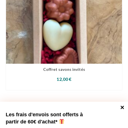
Coffret savons invités
12,00
€
AJOUTER AU PANIER
Vous souhaitez me rencontrer?
Les frais d'envois sont offerts à
Une visite à la ferme?
partir de 60€ d'achat*