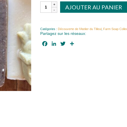
quantité
AJOUTER AU PANIER
de
Savon
Highland
Catégories :
Découverte de l'Atelier du Tilleul
,
Farm Soap Collec
Partagez sur les réseaux:
Facebook
LinkedIn
Twitter
Partager