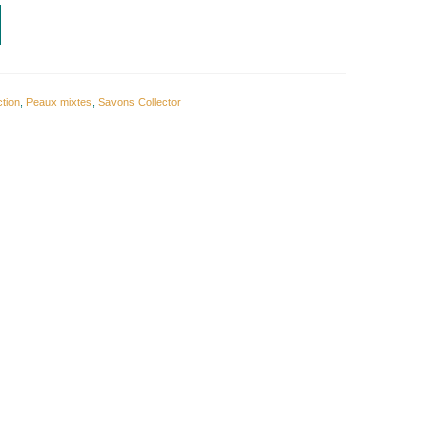
tion
,
Peaux mixtes
,
Savons Collector