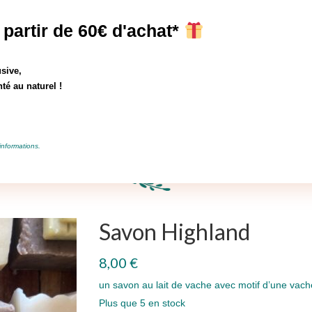
erts à partir de 35€ d'achat avec le code SUMMER! valable en France Mé
 partir de 60€ d'achat*
Boutique
Où nous trouver?
Votre panier
-
0,00
€
sive,
té au naturel !
ique
Activités
informations.
Savon Highland
8,00
€
un savon au lait de vache avec motif d’une vach
Plus que 5 en stock