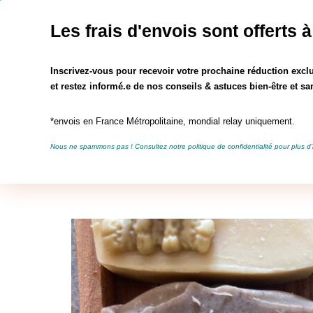
jusqu'au 16 août les frais d'envois sont off
Les frais d'envois sont offerts à
Rechercher :
Inscrivez-vous pour recevoir votre prochaine réduction exclu
et restez informé.e de nos conseils & astuces bien-être et san
*envois en France Métropolitaine, mondial relay uniquement.
La Ferme du Tilleul
Bout
Nous ne spammons pas ! Consultez notre
politique de confidentialité
pour plus d’