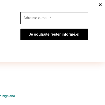
tropolitaine uniquement. Profitez en!
Ignorer
Promos du moment
 à la ferme
Gîte à la ferme
e highland.