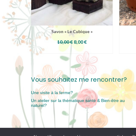
Savon « Le Cubique »
Le
Le
10,00
€
8,00
€
prix
prix
ONS
CHOIX DES OPTIONS
initial
actuel
Ce
était :
est :
produit
10,00 €.
8,00 €.
a
s
plusieurs
s.
variations.
Vous souhaitez me rencontrer?
Les
options
peuvent
Une visite à la ferme?
être
choisies
Un atelier sur la thématique santé & Bien-être au
sur
naturel?
la
page
du
produit