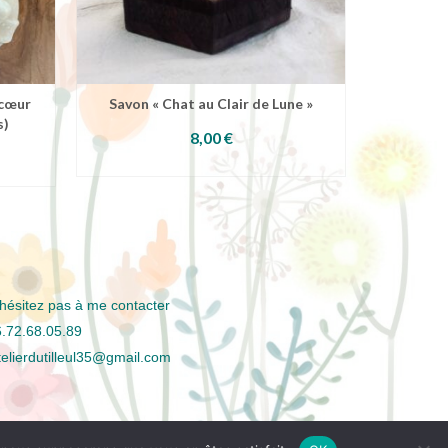
 cœur
Savon « Chat au Clair de Lune »
rechar
s)
8,00
€
AJOUTER AU PANIER
CH
S
hésitez pas à me contacter
.72.68.05.89
telierdutilleul35@gmail.com