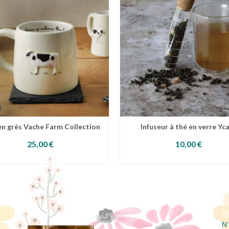
n grès Vache Farm Collection
Infuseur à thé en verre Yc
25,00
€
10,00
€
AJOUTER AU PANIER
AJOUTER AU PANIE
N’