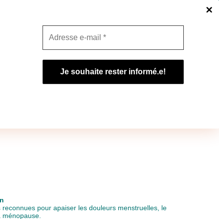
politaine.
Ignorer
Promos du moment
 à la ferme
Gîte à la ferme
in
 reconnues pour apaiser les douleurs menstruelles, le
la ménopause.