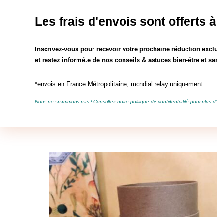
Profitez des fra
Les frais d'envois sont offerts à
Rechercher :
Inscrivez-vous pour recevoir votre prochaine réduction exclu
et restez informé.e de nos conseils & astuces bien-être et san
*envois en France Métropolitaine, mondial relay uniquement.
La Ferme du Tilleul
Bout
Nous ne spammons pas ! Consultez notre
politique de confidentialité
pour plus d’