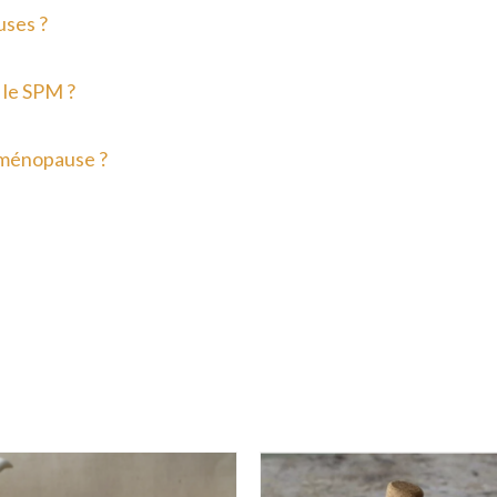
uses ?
 le SPM ?
 ménopause ?