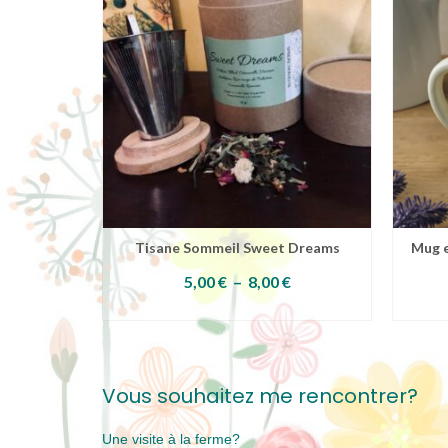
ollection
Tisane Sommeil Sweet Dreams
Mug e
Plage
5,00
€
–
8,00
€
de
IER
CHOIX DES OPTIONS
prix :
Ce
5,00 €
produit
à
a
8,00 €
plusieurs
Vous souhaitez me rencontrer?
variations.
Les
options
Une visite à la ferme?
peuvent