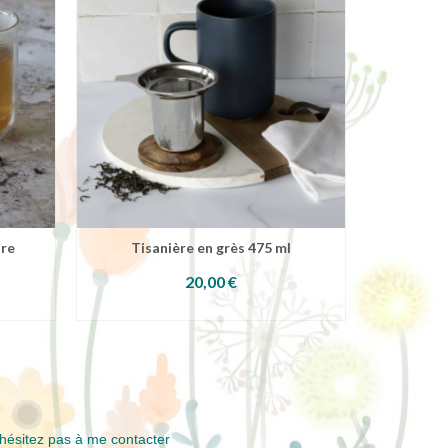
are
Tisanière en grès 475 ml
20,00
€
R
AJOUTER AU PANIER
AJ
hésitez pas à me contacter