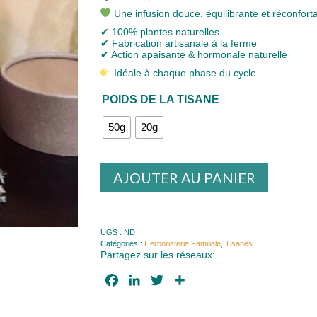
8,00 €
Une infusion douce, équilibrante et réconfort
✔ 100% plantes naturelles
✔ Fabrication artisanale à la ferme
✔ Action apaisante & hormonale naturelle
Idéale à chaque phase du cycle
POIDS DE LA TISANE
50g
20g
AJOUTER AU PANIER
UGS :
ND
Catégories :
Herboristerie Familiale
,
Tisanes
Partagez sur les réseaux:
Facebook
LinkedIn
Twitter
Partager