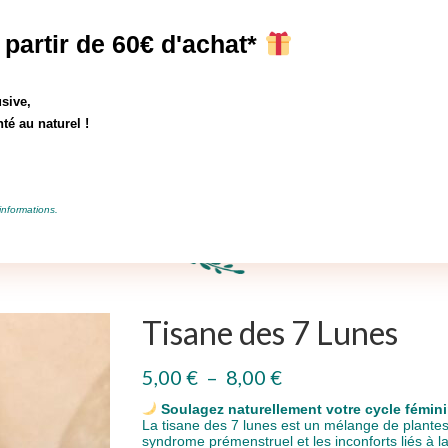
is d'envois offerts à partir de 60 € d'achat! Mondial Relay, France Métro
 partir de 60€ d'achat*
Boutique
Où nous trouver?
Votre panier
-
0,00
€
sive,
té au naturel !
ique
Activités
informations.
Tisane des 7 Lunes
Plage
5,00
€
–
8,00
€
de
prix :
Soulagez naturellement votre cycle fémin
5,00 €
La tisane des 7 lunes est un mélange de plantes
à
syndrome prémenstruel et les inconforts liés à 