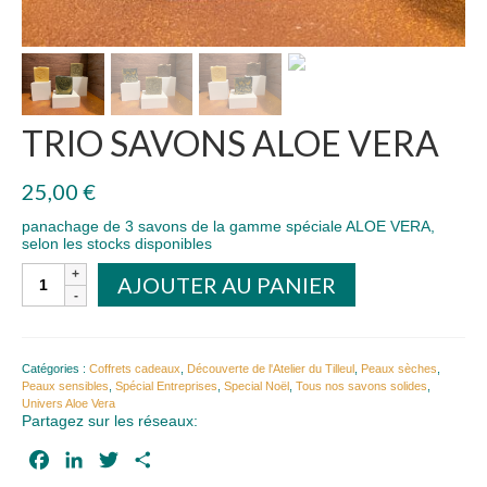
TRIO SAVONS ALOE VERA
25,00
€
panachage de 3 savons de la gamme spéciale ALOE VERA,
selon les stocks disponibles
quantité
AJOUTER AU PANIER
de
TRIO
SAVONS
ALOE
VERA
Catégories :
Coffrets cadeaux
,
Découverte de l'Atelier du Tilleul
,
Peaux sèches
,
Peaux sensibles
,
Spécial Entreprises
,
Special Noël
,
Tous nos savons solides
,
Univers Aloe Vera
Partagez sur les réseaux:
Facebook
LinkedIn
Twitter
Partager