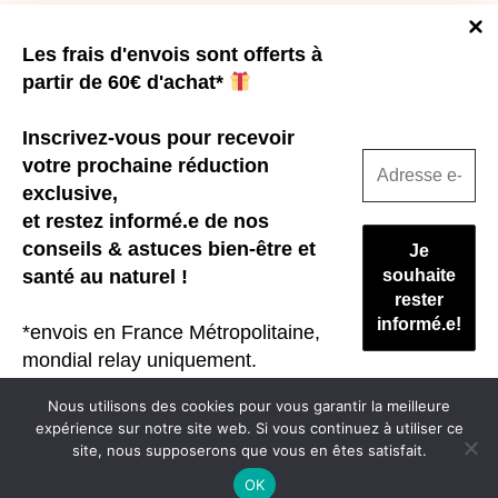
a
plusieurs
Vous souhaitez me rencontrer?
variations.
Les frais d'envois sont offerts à
Les
options
partir de 60€ d'achat*
Une visite à la ferme?
peuvent
Un atelier sur la thématique santé & Bien-être au naturel?
être
choisies
Inscrivez-vous pour recevoir
sur
la
votre prochaine réduction
page
exclusive,
du
produit
et restez informé.e de nos
conseils & astuces bien-être et
santé au naturel !
N’hésitez pas à me contacter
*envois en France Métropolitaine,
06.72.68.05.89
mondial relay uniquement.
latelierdutilleul35@gmail.com
Nous ne spammons pas ! Consultez
Nous utilisons des cookies pour vous garantir la meilleure
notre
politique de confidentialité
pour
expérience sur notre site web. Si vous continuez à utiliser ce
Contact
Plan de site
Mentions légales
plus d’informations.
site, nous supposerons que vous en êtes satisfait.
Conditions Générales de Vente (CGV)
Politique de confidentialité
OK
© Tous droits réservés - 2026 L'Atelier du Tilleul - WordPress Theme by
Kadence WP