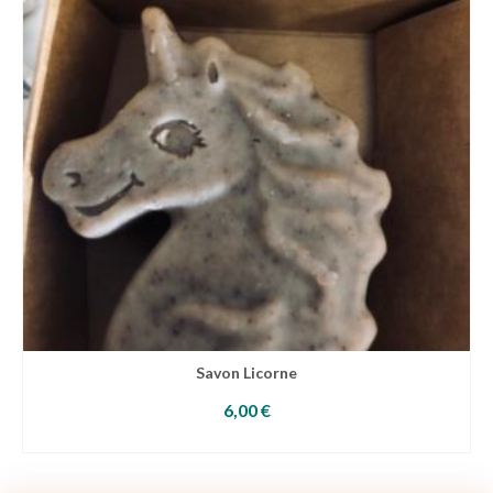
Savon Licorne
6,00
€
CHOIX DES OPTIONS
Ce
produit