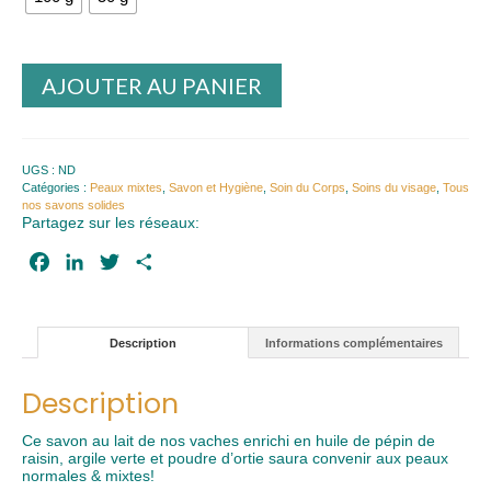
AJOUTER AU PANIER
UGS :
ND
Catégories :
Peaux mixtes
,
Savon et Hygiène
,
Soin du Corps
,
Soins du visage
,
Tous
nos savons solides
Partagez sur les réseaux:
Facebook
LinkedIn
Twitter
Partager
Description
Informations complémentaires
Description
Ce savon au lait de nos vaches enrichi en huile de pépin de
raisin, argile verte et poudre d’ortie saura convenir aux peaux
normales & mixtes!