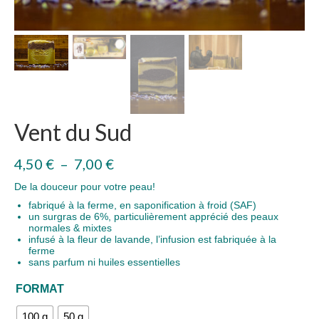
Vent du Sud
Plage
4,50
€
–
7,00
€
de
prix :
De la douceur pour votre peau!
4,50 €
fabriqué à la ferme, en saponification à froid (SAF)
à
un surgras de 6%, particulièrement apprécié des peaux
7,00 €
normales & mixtes
infusé à la fleur de lavande, l’infusion est fabriquée à la
ferme
sans parfum ni huiles essentielles
FORMAT
100 g
50 g