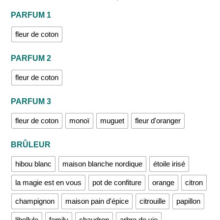
PARFUM 1
fleur de coton
PARFUM 2
fleur de coton
PARFUM 3
fleur de coton
monoï
muguet
fleur d'oranger
BRÛLEUR
hibou blanc
maison blanche nordique
étoile irisé
la magie est en vous
pot de confiture
orange
citron
champignon
maison pain d'épice
citrouille
papillon
libellule
family
chaudron
arbre de vie