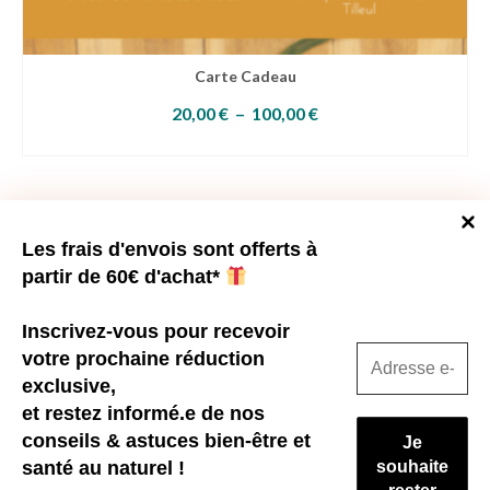
Carte Cadeau
Plage
20,00
€
–
100,00
€
de
SÉLECTIONNEZ LE MONTANT
prix :
Ce
20,00 €
produit
à
a
100,00 €
plusieurs
Vous souhaitez me rencontrer?
variations.
Les frais d'envois sont offerts à
Les
options
Une visite à la ferme?
partir de 60€ d'achat*
peuvent
Un atelier sur la thématique santé & Bien-être au naturel?
être
choisies
Inscrivez-vous pour recevoir
sur
la
votre prochaine réduction
page
exclusive,
du
produit
et restez informé.e de nos
conseils & astuces bien-être et
santé au naturel !